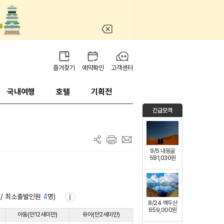
즐겨찾기
예약확인
고객센터
국내여행
호텔
기획전
긴급모객
9/5 내몽골
581,030원
/ 최소출발인원
4
명)
8/24 백두산
659,000원
아동(만12세미만)
유아(만2세미만)