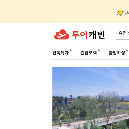
단독특가
긴급모객
출발확정