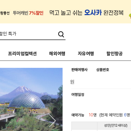
프리미엄컬렉션
해외여행
자유여행
할인항공
판매여행사
상품번호
여행일정
10
명
(현재 예약인원
6
명
예약가능
성인(만12세이상)