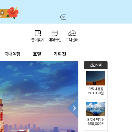
즐겨찾기
예약확인
고객센터
국내여행
호텔
기획전
긴급모객
9/5 내몽골
581,030원
8/24 백두산
659,000원