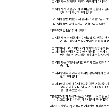
① 여행사는 최저행사인원이 충족되지 아니하여
② 여행사가 여행참가자 수 미달로 전항의
기일
행자에게 배상하여야 합니다
.
가
.
여행출발
1
일전까지
통지시
:
여행요금의
3
나
.
여행출발 당일
통지시
:
여행요금의
50%
제
18
조
(
여행출발 후 계약해지
)
① 여행사 또는 여행자는 여행출발 후 부득이한 
여 생긴 경우에는 상대방에게 손해를 배
② 제
1
항에 따라 여행계약이 해지된 경우 귀환운
③ 제
1
항의 계약해지로 인하여 발생하는 추가 비
에도 속하지 아니하는 경우에는 각 당사자
④ 여행자는 여행에 중대한 하자가 있는 경우에
습니다
.
⑤
제
4
항에 따라 계약이 해지된 경우 여행사는
환하여야 합니다
.
⑥
제
4
항에 따라 계약이 해지된 경우 여행사는 
송하여야
합니다
.
이 경우 귀환운송비용은
청구할 수 있습니다
.
제
19
조
(
여행의 시작과 종료
)
여행의 시작은 탑승
시점으로 합니다
.
다만
,
계약내용상 국내이동이
제
20
조
(
설명의무
)
여행사는 계약서에 정하여져 있