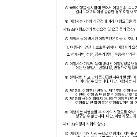
① 국외여행을 실시함에 있어서 이용운송
․
숙박
결시보다
2%
이상 증감한 경우 여행사 
② 여행사는 제
1
항의 규정에 따라 여행요금을 
제
12
조
(
여행조건의 변경요건 및 요금 등의 정산
)
①
계약서 등에 명시된 여행조건은 다음 각 호의
1.
여행자의 안전과 보호를 위하여 여행자의 요
2.
천재지변
,
전란
,
정부의 명령
,
운송
‧
숙박기관 
② 여행사가 계약서 등에 명시된 여행일정을 변
에는
변경일시
,
변경내용
,
변경으로 발생
③
천재지변
,
사고
,
납치 등 긴급한 사유가 발생하여
지 아니할 수 있습
니다
.
다만
,
여행사는 사
④ 제
1
항의 여행조건 변경 및 제
11
조의 여행요금
이전에
,
여행 중 변경 분은 여행종료 후
1
⑤
제
1
항의 규정에 의하지 아니하고 여행조건이 
여행출발 전 발생 분은 여행출발이전에
,
⑥ 여행자는 여행출발 후 자기의 사정으로 숙박
,
청구할 수 없습니다
.
다만
,
여행이 중도에
제
13
조
(
여행자 지위의 양도
)
① 여행자가 개인사정 등으로 여행자의 지위를 