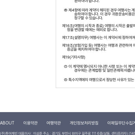
환하여야 합니다
.
⑥
제
4
항에 따라 계약이 해지된 경우 여행사는 
송하여야
합니다
.
이 경우 귀환운송비용은
청구할 수 있습니다
.
제
16
조
(
여행의 시작과 종료
)
여행의 시작은 출발
정을 변경할 때에는 예외로 합니다
.
제
17
조
(
설명의무
)
여행사는 이 계약서에 정하여져
제
18
조
(
보험가입 등
)
여행사는 여행과 관련하여 여
증금을 예치하여야 합니다
.
제
19(
기타사항
)
① 이 계약에 명시되지 아니한 사항 또는 이 계
경우에는 관계법령 및 일반관례에 따릅니
②
특수지역에의 여행으로서 정당한 사유가 있는
ABOUT
이용약관
여행약관
개인정보처리방침
이메일무단수집
(주)투어캐빈
대표이사 : 이상준
주소 : 경기도 부천시 원미구 길주로 111 6층(상동, 센타프라자) (14