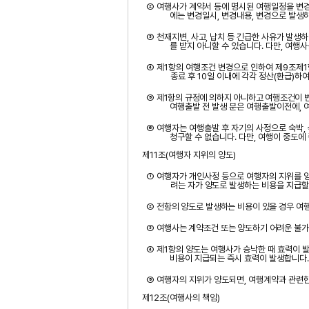
② 여행사가 계약서 등에 명시된 여행일정을 변
에는
변경일시
,
변경내용
,
변경으로 발생
③
천재지변
,
사고
,
납치 등 긴급한 사유가 발생
를 받지 아니할 수 있습니다
.
다만
,
여행사
④ 제
1
항의 여행조건 변경으로 인하여 제
9
조제
1
종료 후
10
일 이내에 각각 정산
(
환급
)
하여
⑤
제
1
항의 규정에 의하지 아니하고 여행조건이 
여행출발 전 발생 분은 여행출발이전에
,
⑥ 여행자는 여행출발 후 자기의 사정으로 숙박
,
청구할 수 없습니다
.
다만
,
여행이 중도에 
제
11
조
(
여행자 지위의 양도
)
① 여행자가 개인사정 등으로 여행자의 지위를 
려는 자가 양도로
발생하는 비용을 지급할
②
전항의 양도로 발생하는 비용이 있을 경우 여
③
여행사는 계약조건 또는 양도하기 어려운 불가
④ 제
1
항의 양도는 여행사가 승낙한 때 효력이 
비용이 지급되는
즉시 효력이 발생합니다
.
⑤ 여행자의 지위가 양도되면
,
여행계약과 관련한
제
12
조
(
여행사의 책임
)