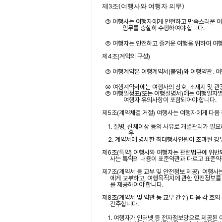
제
3
조
(
여행사와 여행자 의무
)
① 여행사는 여행자에게 안전하고 만족스러운 여
임무를 충실히 수행하여야 합니다
.
② 여행자는 안전하고 즐거운 여행을 위하여 여
제
4
조
(
계약의 구성
)
① 여행계약은 여행계약서
(
붙임
)
와 여행약관
․
여
② 여행계약서에는 여행사의 상호
,
소재지 및 관
③ 여행일정표
(
또는 여행설명서
)
에는
여행일자
여행자 유의사항이 포함되어야 합니다
.
제
5
조
(
계약체결 거절
)
여행사는 여행자에게 다음 
1.
질병
,
신체이상 등의 사유로 개별관리가 필
우
2.
계약서에 명시한 최대행사인원이 초과된 경
제
6
조
(
특약
)
여행사와 여행자는 관련법규에 위반되
사는 특약의 내용이 표준약관과 다르고 표준약
제
7
조
(
계약서 등 교부 및 안전정보 제공
)
여행사
에게 교부하고
,
여행목적지에 관한 안전정보를
를 제공하여야 합니다
.
제
8
조
(
계약서 및 약관 등 교부 간주
)
다음 각 호
간주합니다
.
1.
여행자가 인터넷 등 전자정보망으로 제공된