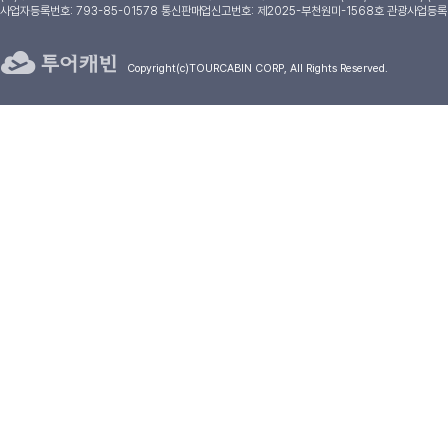
사업자등록번호: 793-85-01578 통신판매업신고번호: 제2025-부천원미-1568호 관광사업등록
Copyright(c)TOURCABIN CORP, All Rights Reserved.