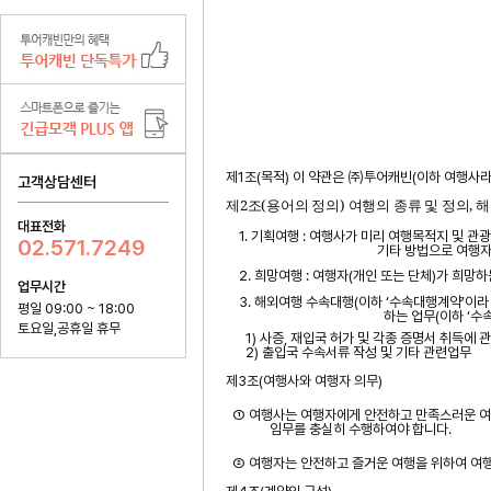
제
1
조
(
목적
)
이 약관은 ㈜투어캐빈
(
이하 여행사라
고객상담센터
제
2
조
(
용어의 정의
)
여행의 종류 및 정의
,
해
대표전화
1.
기획여행
:
여행사가 미리 여행목적지 및 관
02.571.7249
기타 방법으로 여행자
2.
희망여행
:
여행자
(
개인 또는 단체
)
가 희망하
업무시간
3.
해외여행 수속대행
(
이하 ‘수속대행계약’이라
평일 09:00 ~ 18:00
하는 업무
(
이하 ‘수
토요일,공휴일 휴무
1)
사증
,
재입국
허가 및 각종 증명서 취득에 
2)
출입국 수속서류 작성 및 기타 관련업무
제
3
조
(
여행사와 여행자 의무
)
① 여행사는 여행자에게 안전하고 만족스러운 여
임무를 충실히 수행하여야 합니다
.
② 여행자는 안전하고 즐거운 여행을 위하여 여