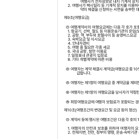
여행사가 전자정보망 내지 기계적 장치
2.
여행사가 팩시밀리 등 기계적 장치를 이용하
약의 체결을 신청하는 서면을 송부한 
제
9
조
(
여행요금
)
①
여행계약서의 여행요금에는 다음 각 호가 포
1.
항공기
,
선박
,
철도 등 이용운송기관의 운임
(
2.
공항
,
역
,
부두와
호텔사이
등 송영버스요금
3.
숙박요금 및 식사요금
4.
안내자경비
5.
여행 중 필요한 각종 세금
6.
국내 공항
․
항만 이용료
7.
일정표내
관광지 입장료
8.
기타 개별계약에 따른 비용
②
여행자는 계약
체결시
계약금
(
여행요금 중
10
급합니다
.
③
여행자는 제
1
항의 여행요금 중 계약금을 제외
④
여행자는 제
1
항의 여행요금을 당사자가 약정한
⑤
희망여행요금에 여행자 보험료가 포함되는 경
제
10
조
(
여행조건의 변경요건 및 요금 등의 정산
)
①
계약서 등에 명시된 여행조건은 다음 각 호의
1.
여행자의 안전과 보호를 위하여 여행자의 요
2.
천재지변
,
전란
,
정부의 명령
,
운송
‧
숙박기관 