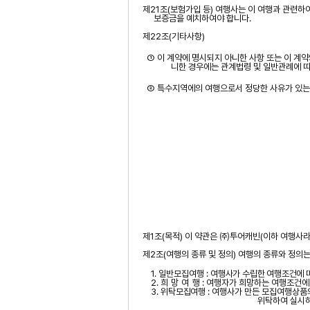
제
21
조
(
보험가입 등
)
여행사는 이 여행과 관련하
보증금을 예치하여야 합니다
.
제
22
조
(
기타사항
)
① 이 계약에 명시되지 아니한 사항 또는 이 계
니한 경우에는 관계법령 및 일반관례에 
② 특수지역에의 여행으로서 정당한 사유가 있는
제
1
조
(
목적
)
이 약관은 ㈜투어캐빈
(
이하 여행사라
제
2
조
(
여행의 종류 및 정의
)
여행의 종류와 정의는
1.
일반모집여행
:
여행사가 수립한 여행조건에 
2.
희
망 여
행
:
여행자가 희망하는 여행조건에
3.
위탁모집여행
:
여행사가 만든 모집여행상품의
위탁하여 실시