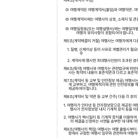
제
4
조
(
계약의 구성
)
① 여행계약은 여행계약서
(
붙임
)
와 여행약관
․
여
② 여행계약서에는 여행사의 상호
,
소재지 및 관
③ 여행일정표
(
또는 여행설명서
)
에는
여행일자
여행자 유의사항이 포함되어야 합니다
.
제
5
조
(
계약체결의 거절
)
여행사는 여행자에게 다음
1.
질병
,
신체이상 등의 사유로 개별관리가 필
우
2.
계약서에 명시한 최대행사인원이 초과된 경
제
6
조
(
특약
)
여행사와 여행자는 관련법규에 위반되
사는 특약의 내용이 표준약관과 다르고 표준약
제
7
조
(
계약서 등 교부 및 안전정보 제공
)
여행사는
게 교부하고
,
여행목적지에 관한 안전정보를 
제공하여야 합니다
.
제
8
조
(
계약서 및 약관 등 교부 간주
)
다음 각 호의
1.
여행자가 인터넷 등 전자정보망으로 제공된 여
행사가 전자정보망 내지 기계적 장치 등을 이
2.
여행사가 팩시밀리 등 기계적 장치를 이용하여
의 체결을 신청하는 서면을 송부한 데 대해 
제
9
조
(
여행사의 책임
)
여행사는 여행
출발시부터
항에서 규정한 여행사 임무와 관련하여 여행자