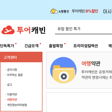
단독특가
긴급모객
출발확정
프리미엄컬렉션
해
고객센터
여행
약관
공지사항
투어캐빈은 공정거래
자주하는 질문
약관의 변경시에는 최
공고
이용약관
여행약관
개인정보처리방침