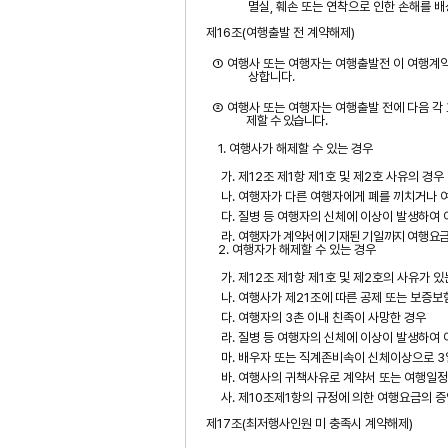
멸실
,
훼손 또는 연착으로 인한 손해를 
제
16
조
(
여행출발 전 계약해제
)
① 여행사 또는 여행자는
여행출발전
이 여행계약
상합니다
.
② 여행사 또는 여행자는 여행출발 전에 다음 각
제할 수 있습니다
.
1.
여행사가 해제할 수 있는 경우
가
.
제
12
조 제
1
항 제
1
호 및 제
2
호 사유의 경우
나
.
여행자가 다른 여행자에게 폐를 끼치거나 여
다
.
질병 등 여행자의 신체에 이상이 발생하여
라
.
여행자가 계약서에 기재된 기일까지 여행요금
2.
여행자가 해제할 수 있는 경우
가
.
제
12
조 제
1
항 제
1
호 및 제
2
호의 사유가 있
나
.
여행사가 제
21
조에 따른 공제 또는 보증보
다
.
여행자의
3
촌 이내 친족이 사망한 경우
라
.
질병 등 여행자의 신체에 이상이 발생하여
마
.
배우자 또는
직계존비속이
신체이상으로
3
바
.
여행사의 귀책사유로 계약서 또는 여행일
사
.
제
10
조제
1
항의 규정에 의한 여행요금의 증
제
17
조
(
최저행사인원 미
충족시
계약해제
)