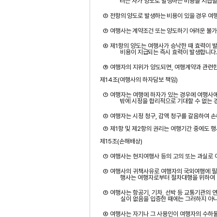
려는 자가 양도로 발생하는 비용을 지급할
②
전항의 양도로 발생하는 비용이 있을 경우 여
③
여행사는 계약조건 또는 양도하기 어려운 불가
④ 제
1
항의 양도는 여행사가 승낙한 때 효력이 
비용이 지급되는
즉시 효력이 발생합니다
⑤ 여행자의 지위가 양도되면
,
여행계약과 관련한
제
14
조
(
여행사의 하자담보 책임
)
① 여행자는 여행에 하자가 있는 경우에 여행사에
밖에 시정을 합리적으로 기대할 수 없는 
② 여행자는 시정 청구
,
감액 청구를 갈음하여 
③ 제
1
항 및 제
2
항의 권리는 여행기간 중에도 행
제
15
조
(
손해배상
)
① 여행사는 현지여행사 등의 고의 또는 과실로
② 여행사의 귀책사유로 여행자의 국외여행에 필
행사는 여행자로부터 절차대행을 위하여 받
③ 여행사는 항공기
,
기차
,
선박 등 교통기관의
실이 없음을 입증한 때에는 그러하지 아
④ 여행사는 자기나 그 사용인이 여행자의 수하