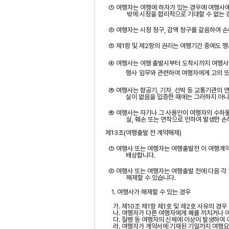
① 여행자는 여행에 하자가 있는 경우에 여행사에
밖에 시정을 합리적으로 기대할 수 없는 
② 여행자는 시정 청구
,
감액 청구를 갈음하여 
③ 제
1
항 및 제
2
항의 권리는 여행기간 중에도 행
④
여행사는 여행
출발시부터
도착시까지
여행사 
행사 임무와 관련하여
여행자에게 고의 또
⑤ 여행사는 항공기
,
기차
,
선박 등 교통기관의
실이 없음을 입증한 때에는 그러하지 아
⑥ 여행사는 자기나 그 사용인이 여행자의 수하
실
,
훼손 또는 연착으로 인하여 발생한 
제
13
조
(
여행출발 전 계약해제
)
① 여행사 또는 여행자는
여행출발전
이 여행계약
배상합니다
.
② 여행사 또는 여행자는 여행출발 전에 다음 각
해제할 수 있습니다
.
1.
여행사가 해제할 수 있는 경우
가
.
제
10
조 제
1
항 제
1
호 및 제
2
호 사유의 경우
나
.
여행자가 다른 여행자에게 폐를 끼치거나 여
다
.
질병 등 여행자의 신체에 이상이 발생하여
라
.
여행자가 계약서에 기재된 기일까지 여행요