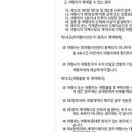
2.
여행자가 해제할 수 있는 경우
가
.
제
10
조 제
1
항 제
1
호 및 제
2
호 사유의 경우
나
.
여행사가 제
18
조에 따른 공제 또는 보증보
다
.
여행자의
3
촌이내 친족이 사망한 경우
라
.
질병 등 여행자의 신체에 이상이 발생하여
마
.
배우자 또는
직계존비속이
신체이상으로
3
바
.
여행사의 귀책사유로 계약서에 기재된 여
제
14
조
(
최저행사인원 미
충족시
계약해제
)
① 여행사는 최저행사인원이 충족되지 아니하여
발
48
시간 이전까지 여행자에게 통지하
② 여행사가 여행참가자 수의 미달로 전항의 기일
여행자에게 배상하여야 합니다
.
제
15
조
(
여행출발 후 계약해지
)
① 여행사 또는 여행자는 여행출발 후 부득이한 
여 생긴 경우에는 상대방에게 손해를 배
② 제
1
항에 따라 여행계약이 해지된 경우 귀환운
③ 제
1
항의 계약해지로 인하여 발생하는 추가 비
에도 속하지 아니하는 경우에는 각 당사자
④
여행자는 여행에 중대한 하자가 있는 경우에 
습니다
.
⑤
제
4
항에 따라 계약이 해지된 경우 여행사는