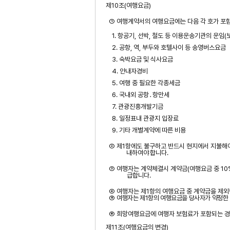
제
10
조
(
여행요금
)
① 여행계약서의 여행요금에는 다음 각 호가 포
1.
항공기
,
선박
,
철도 등 이용운송기관의 운임
(
2.
공항
,
역
,
부두와
호텔사이
등 송영버스요금
3.
숙박요금 및 식사요금
4.
안내자경비
5.
여행 중 필요한 각종세금
6.
국내외 공항
․
항만세
7.
관광진흥개발기금
8.
일정표내
관광지 입장료
9.
기타 개별계약에 따른 비용
② 제
1
항에도 불구하고 반드시 현지에서 지불해야
내하여야 합니다
.
③ 여행자는
계약체결시
계약금
(
여행요금 중
10
급합니다
.
④ 여행자는 제
1
항의 여행요금 중 계약금을 제외
⑤
여행자는 제
1
항의 여행요금을 당사자가 약정한 
⑥ 희망여행요금에 여행자 보험료가 포함되는 
제
11
조
(
여행요금의 변경
)