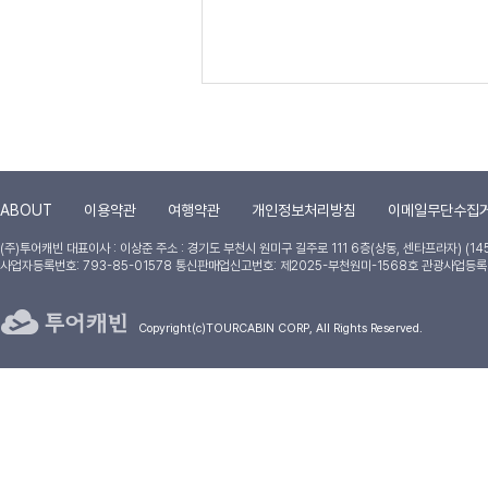
ABOUT
이용약관
여행약관
개인정보처리방침
이메일무단수집
(주)투어캐빈
대표이사 : 이상준
주소 : 경기도 부천시 원미구 길주로 111 6층(상동, 센타프라자) (14
사업자등록번호: 793-85-01578 통신판매업신고번호: 제2025-부천원미-1568호 관광사업등록
Copyright(c)TOURCABIN CORP, All Rights Reserved.