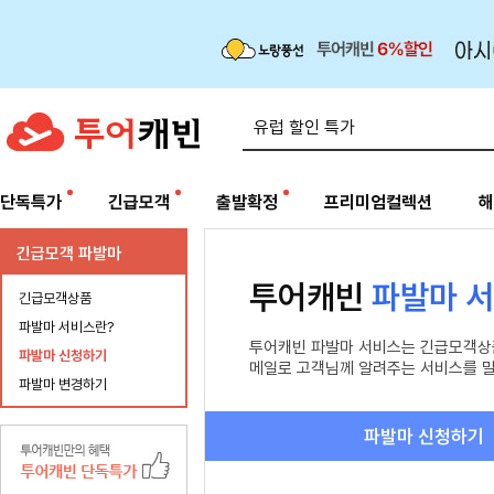
단독특가
긴급모객
출발확정
프리미엄컬렉션
해
긴급모객 파발마
투어캐빈
파발마 
긴급모객상품
파발마 서비스란?
투어캐빈 파발마 서비스는 긴급모객상
파발마 신청하기
메일로 고객님께 알려주는 서비스를 
파발마 변경하기
파발마 신청하기