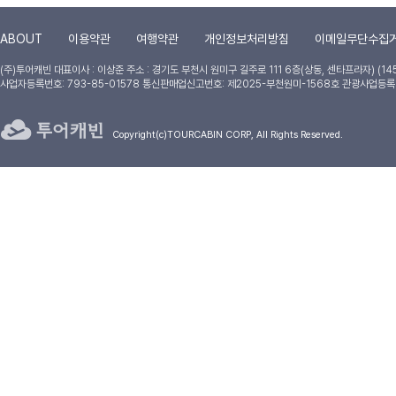
ABOUT
이용약관
여행약관
개인정보처리방침
이메일무단수집
(주)투어캐빈
대표이사 : 이상준
주소 : 경기도 부천시 원미구 길주로 111 6층(상동, 센타프라자) (14
사업자등록번호: 793-85-01578 통신판매업신고번호: 제2025-부천원미-1568호 관광사업등록
Copyright(c)TOURCABIN CORP, All Rights Reserved.