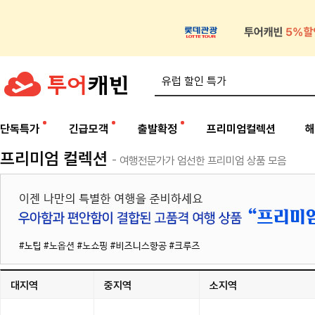
단독특가
긴급모객
출발확정
프리미엄컬렉션
해
프리미엄 컬렉션
- 여행전문가가 엄선한 프리미엄 상품 모음
대지역
중지역
소지역