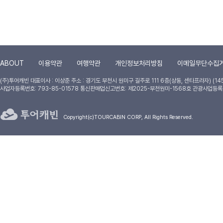
ABOUT
이용약관
여행약관
개인정보처리방침
이메일무단수집
(주)투어캐빈
대표이사 : 이상준
주소 : 경기도 부천시 원미구 길주로 111 6층(상동, 센타프라자) (14
사업자등록번호: 793-85-01578 통신판매업신고번호: 제2025-부천원미-1568호 관광사업등록
Copyright(c)TOURCABIN CORP, All Rights Reserved.