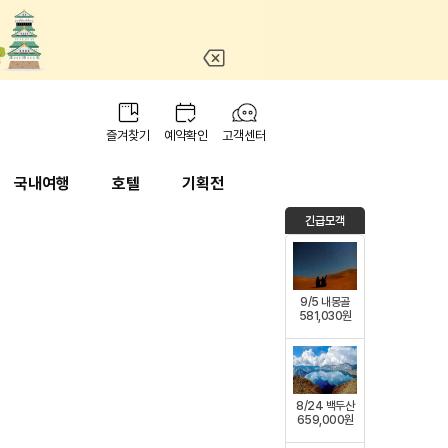
즐겨찾기
예약확인
고객센터
국내여행
호텔
기획전
긴급모객
9/5 내몽골
581,030원
8/24 백두산
659,000원