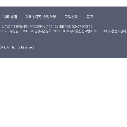
정보처리방침
이메일무단수집거부
고객센터
공고
길주로 111 6층(상동, 센타프라자) (14542)
대표전화: 02-571-7249
제2025-부천원미-1568호 관광사업등록: 2025-16호 부가통신신고번호:제6359호(서울전파관리
P, All Rights Reserved.