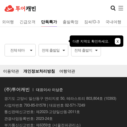
해외여행
긴급모객
단독특가
출발확정
짐싸!D-3
국내여행
다른 지역도 확인하세요.
X
전체 테마
전체 출발일
전체 출발지
이용약관
개인정보처리방침
여행약관
(주)투어캐빈
ㅣ 대표이사 이상준
경기도 고양시 일산동구 연리지로 50, 테라스트리 803,804호 (10393)
사업자번호 793-85-01578 | 대표번호 02-571-7249
통신판매신고번호: 제2023-고양일산동-2011호
관광사업등록번호: 2023-24호
부가통신신고번호: 제6359호 (서울전파관리소)