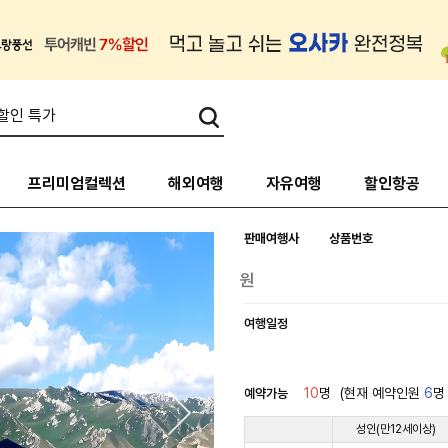
프리미엄컬렉션
해외여행
자유여행
할인항공
판매여행사
상품번호
여행일정
10
명
(현재 예약인원
6
명
예약가능
성인(만12세이상)