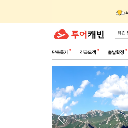
단독특가
긴급모객
출발확정