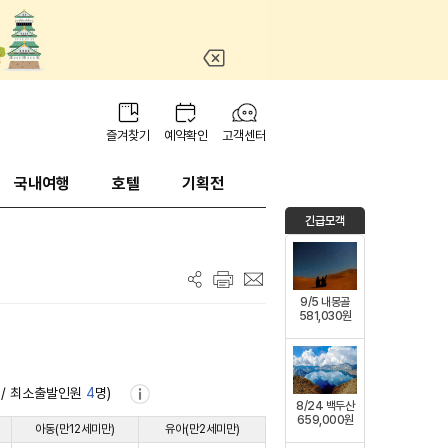
즐겨찾기
예약확인
고객센터
국내여행
호텔
기획전
긴급모객
9/5 내몽골
581,030원
/ 최소출발인원
4
명)
8/24 백두산
659,000원
아동(만12세미만)
유아(만2세미만)